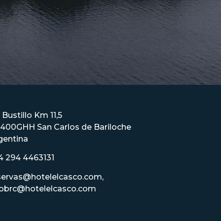
 Bustillo Km 11,5
400GHH San Carlos de Bariloche
gentina
4 294 4463131
servas@hotelelcasco.com,
fobrc@hotelelcasco.com