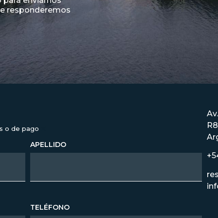
 para enviarnos
 te responderemos
Av.
R8
×
es o de pago
Ar
APELLIDO
+5
re
in
TELÉFONO